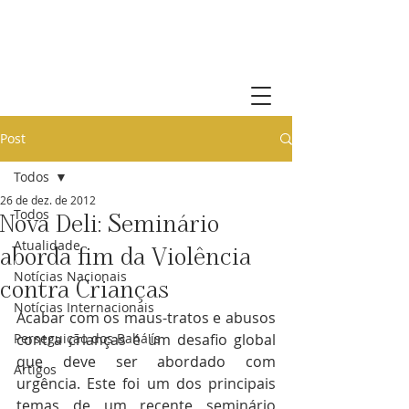
Comunidade Bahá'í de Portugal
Post
Todos
26 de dez. de 2012
Todos
Nova Deli: Seminário
Atualidade
aborda fim da Violência
Notícias Nacionais
contra Crianças
Notícias Internacionais
Acabar com os maus-tratos e abusos 
Perseguição dos Bahá'ís
contra crianças é um desafio global 
que deve ser abordado com 
Artigos
urgência. Este foi um dos principais 
temas de um recente seminário 