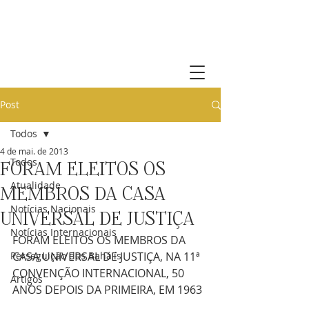
Comunidade Bahá'í de Portugal
Post
Todos
4 de mai. de 2013
Todos
FORAM ELEITOS OS
Atualidade
MEMBROS DA CASA
Notícias Nacionais
UNIVERSAL DE JUSTIÇA
Notícias Internacionais
FORAM ELEITOS OS MEMBROS DA 
Perseguição dos Bahá'ís
CASA UNIVERSAL DE JUSTIÇA, NA 11ª 
CONVENÇÃO INTERNACIONAL, 50 
Artigos
ANOS DEPOIS DA PRIMEIRA, EM 1963 