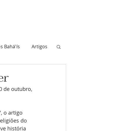
ahá'ís
A História
Biblioteca
Atualidade
Junte-se a nós
s Bahá'ís
Artigos
er
0 de outubro, 
 o artigo 
eligiões do 
e história 