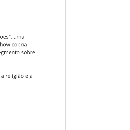
iões", uma 
show cobria 
segmento sobre 
 religião e a 