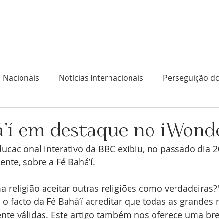
l
No que acreditam os Bahá'ís
O que fazem os B
s Nacionais
Notícias Internacionais
Perseguição do
á’í em destaque no iWond
ucacional interativo da BBC exibiu, no passado dia 2
ente, sobre a Fé Bahá’í. 
 religião aceitar outras religiões como verdadeiras?",
o facto da Fé Bahá’í acreditar que todas as grandes r
te válidas. Este artigo também nos oferece uma brev