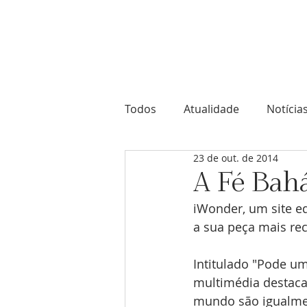
Comunidade Bahá'í de Portuga
Todos
Atualidade
Notícia
23 de out. de 2014
A Fé Bah
iWonder, um site ed
a sua peça mais rec
Intitulado "Pode uma
multimédia destaca 
mundo são igualmen