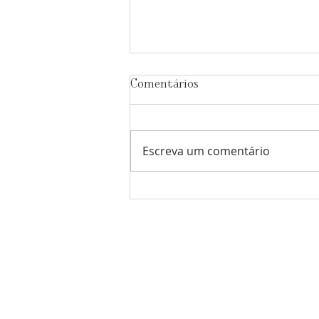
Comentários
Escreva um comentário
Os trabalhos meticulosos no
Santuário de 'Abdu'l-Bahá
avançam a bom ritmo
Comunidade Bahá'í
de Portugal