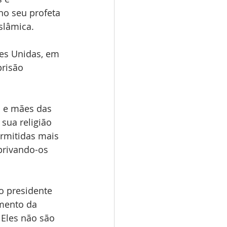
no seu profeta 
slâmica. 
es Unidas, em 
risão 
s e mães das 
sua religião 
ermitidas mais 
privando-os 
o presidente 
mento da 
Eles não são 