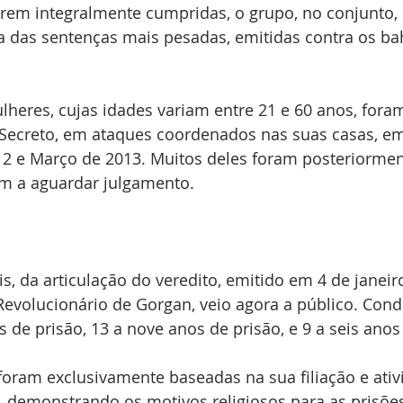
orem integralmente cumpridas, o grupo, no conjunto,
 das sentenças mais pesadas, emitidas contra os bah
heres, cujas idades variam entre 21 e 60 anos, fora
 Secreto, em ataques coordenados nas suas casas, e
12 e Março de 2013. Muitos deles foram posteriormen
am a aguardar julgamento. 
is, da articulação do veredito, emitido em 4 de janeir
l Revolucionário de Gorgan, veio agora a público. Con
 de prisão, 13 a nove anos de prisão, e 9 a seis anos 
oram exclusivamente baseadas na sua filiação e ativ
 demonstrando os motivos religiosos para as prisões