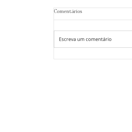
Comentários
Escreva um comentário
Os trabalhos meticulosos no
Santuário de 'Abdu'l-Bahá
avançam a bom ritmo
Comunidade Bahá'í
de Portugal