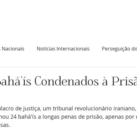
l
No que acreditam os Bahá'ís
O que fazem os B
s Nacionais
Notícias Internacionais
Perseguição do
ahá'ís Condenados à Pris
acro de justiça, um tribunal revolucionário iraniano,
nou 24 bahá'ís a longas penas de prisão, apenas por 
sas. 