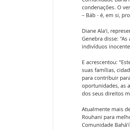
condenações. O vere
– Báb - é, em si, p
Diane Ala'i, repre
Genebra disse: "As
indivíduos inocente
E acrescentou: "Este
suas famílias, cidad
para contribuir par
oportunidades, as a
dos seus direitos m
Atualmente mais de
Rouhani para melho
Comunidade Bahá'í 