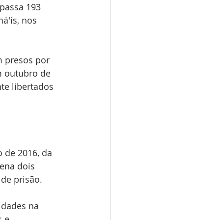
 passa 193 
á'ís, nos 
m presos por 
m outubro de 
te libertados 
o de 2016, da 
dena dois 
de prisão. 
idades na 
 e 