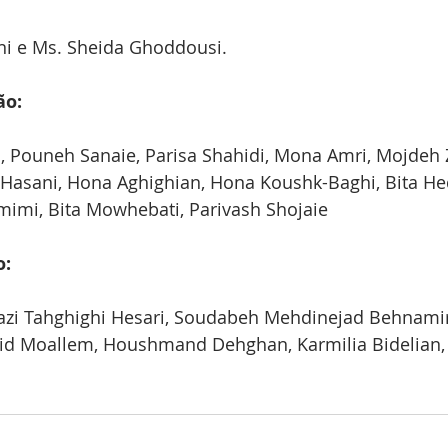
i e Ms. Sheida Ghoddousi. 
ão:
, Pouneh Sanaie, Parisa Shahidi, Mona Amri, Mojdeh 
Hasani, Hona Aghighian, Hona Koushk-Baghi, Bita Hed
mimi, Bita Mowhebati, Parivash Shojaie 
o:
azi Tahghighi Hesari, Soudabeh Mehdinejad Behnamiri
id Moallem, Houshmand Dehghan, Karmilia Bidelian