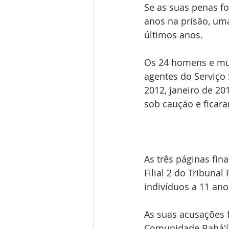
Se as suas penas f
anos na prisão, uma
últimos anos. 
Os 24 homens e mul
agentes do Serviço
2012, janeiro de 20
sob caução e ficar
As três páginas fina
Filial 2 do Tribuna
indivíduos a 11 anos
As suas acusações f
Comunidade Bahá'í,