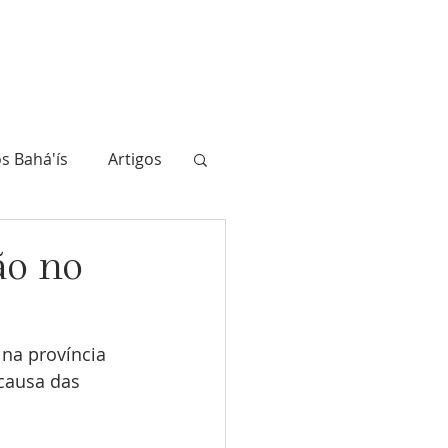
ahá'ís
A História
Biblioteca
Atualidade
Junte-se a nós
s Bahá'ís
Artigos
ão no
 na província 
causa das 