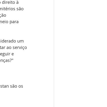
direito à 
itérios são 
ção 
meio para 
nsiderado um 
ar ao serviço 
eguir e 
nças?" 
stan são os 