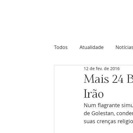
Comunidade Bahá'í de Portuga
Todos
Atualidade
Notícia
12 de fev. de 2016
Mais 24 B
Irão
Num flagrante simul
de Golestan, conde
suas crenças religio