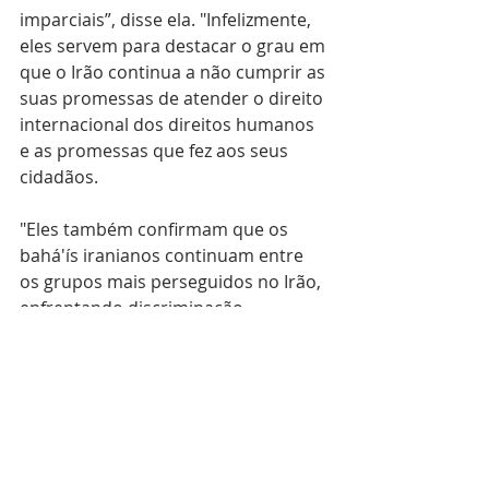
imparciais”, disse ela. "Infelizmente, 
eles servem para destacar o grau em 
que o Irão continua a não cumprir as 
suas promessas de atender o direito 
internacional dos direitos humanos 
e as promessas que fez aos seus 
cidadãos.
"Eles também confirmam que os 
bahá'ís iranianos continuam entre 
os grupos mais perseguidos no Irão, 
enfrentando discriminação 
económica e educacional, além da 
contínua ameaça de prisão ou 
prisão de facto, por causa de suas 
crenças e atividades religiosas", 
acrescentou.