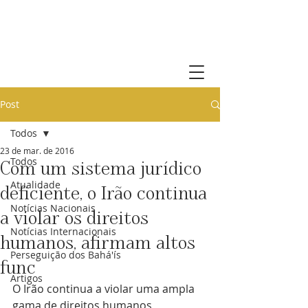
Comunidade Bahá'í de Portugal
Post
Todos
23 de mar. de 2016
Todos
Com um sistema jurídico
Atualidade
deficiente, o Irão continua
Notícias Nacionais
a violar os direitos
Notícias Internacionais
humanos, afirmam altos
Perseguição dos Bahá'ís
func
Artigos
O Irão continua a violar uma ampla 
gama de direitos humanos, 