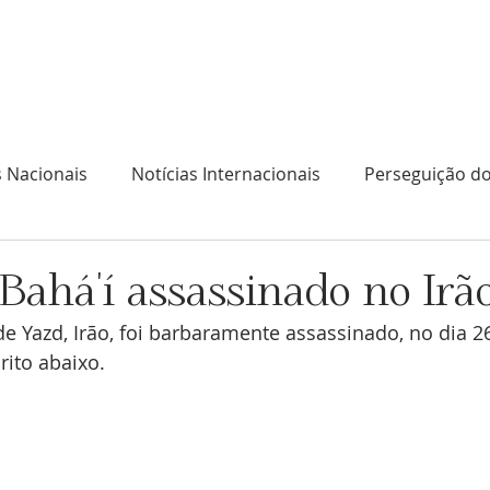
l
No que acreditam os Bahá'ís
O que fazem os B
s Nacionais
Notícias Internacionais
Perseguição do
ahá'í assassinado no Irã
de Yazd, Irão, foi barbaramente assassinado, no dia 
ito abaixo.