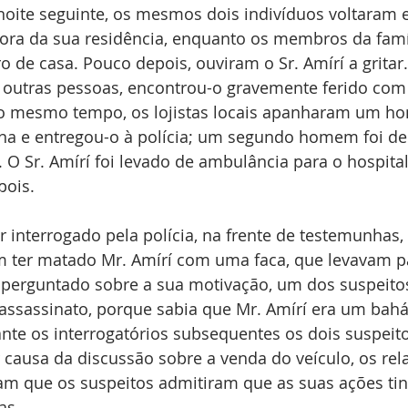
oite seguinte, os mesmos dois indivíduos voltaram 
fora da sua residência, enquanto os membros da famí
de casa. Pouco depois, ouviram o Sr. Amírí a gritar.
tras pessoas, encontrou-o gravemente ferido com 
Ao mesmo tempo, os lojistas locais apanharam um 
ena e entregou-o à polícia; um segundo homem foi de
. O Sr. Amírí foi levado de ambulância para o hospital
pois.
 interrogado pela polícia, na frente de testemunhas, 
m ter matado Mr. Amírí com uma faca, que levavam pa
 perguntado sobre a sua motivação, um dos suspeito
 assassinato, porque sabia que Mr. Amírí era um bahá
nte os interrogatórios subsequentes os dois suspeit
causa da discussão sobre a venda do veículo, os rela
am que os suspeitos admitiram que as suas ações tin
as.