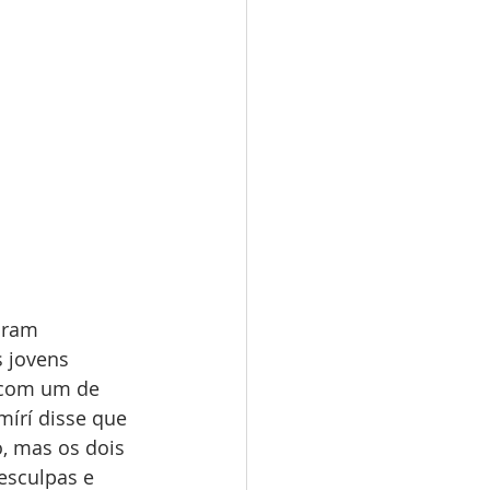
oram 
 jovens 
 com um de 
írí disse que 
, mas os dois 
esculpas e 