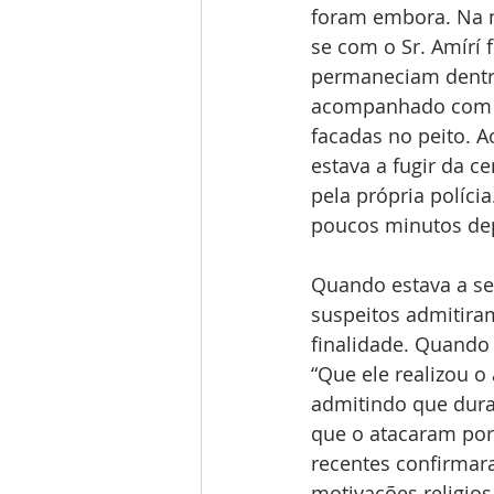
foram embora. Na n
se com o Sr. Amírí 
permaneciam dentro 
acompanhado com ou
facadas no peito. 
estava a fugir da c
pela própria polícia
poucos minutos de
Quando estava a ser
suspeitos admitira
finalidade. Quando
“Que ele realizou o
admitindo que dura
que o atacaram por 
recentes confirmar
motivações religios