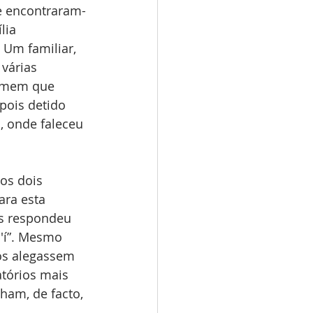
e encontraram-
lia 
 Um familiar, 
várias 
homem que 
pois detido 
, onde faleceu 
os dois 
ra esta 
s respondeu 
'í”. Mesmo 
os alegassem 
tórios mais 
ham, de facto, 