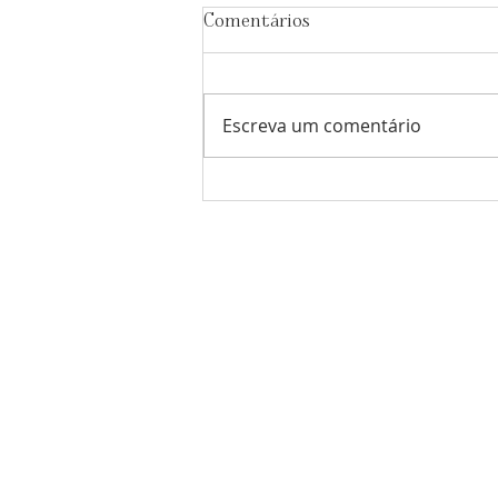
Comentários
Escreva um comentário
Os trabalhos meticulosos no
Santuário de 'Abdu'l-Bahá
avançam a bom ritmo
Comunidade Bahá'í
de Portugal