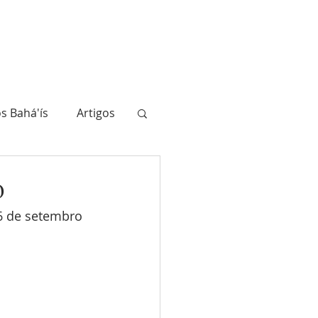
ahá'ís
A História
Biblioteca
Atualidade
Junte-se a nós
s Bahá'ís
Artigos
o
26 de setembro 