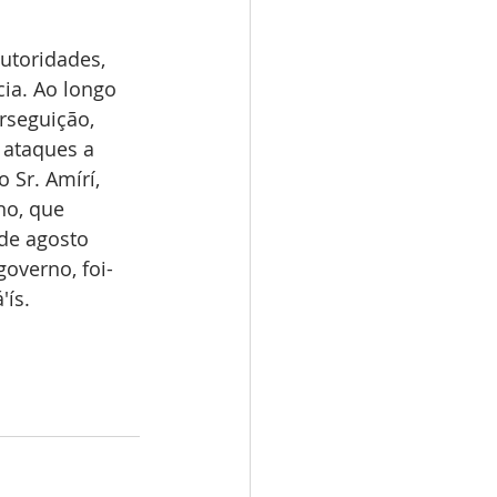
utoridades, 
cia. Ao longo 
rseguição, 
 ataques a 
 Sr. Amírí, 
no, que 
de agosto 
overno, foi-
'ís.