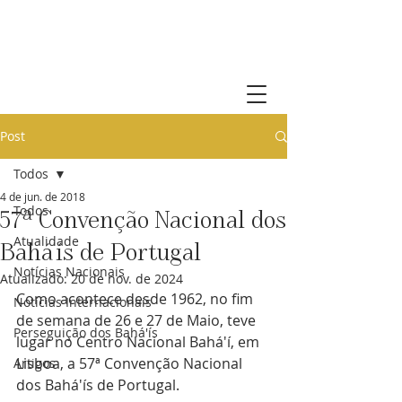
Comunidade Bahá'í de Portugal
Post
Todos
4 de jun. de 2018
Todos
57ª Convenção Nacional dos
Atualidade
Bahá'ís de Portugal
Notícias Nacionais
Atualizado:
20 de nov. de 2024
Como acontece desde 1962, no fim 
Notícias Internacionais
de semana de 26 e 27 de Maio, teve 
Perseguição dos Bahá'ís
lugar no Centro Nacional Bahá'í, em 
Lisboa, a 57ª Convenção Nacional 
Artigos
dos Bahá'ís de Portugal.