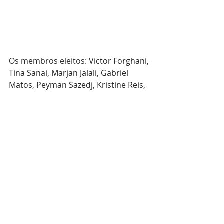
Os membros eleitos: 
Victor Forghani, 
Tina Sanai, Marjan Jalali, Gabriel 
Matos, Peyman Sazedj, Kristine Reis, 
Marcelino Congo, Varqá Jalali e Anerí 
Pinto.