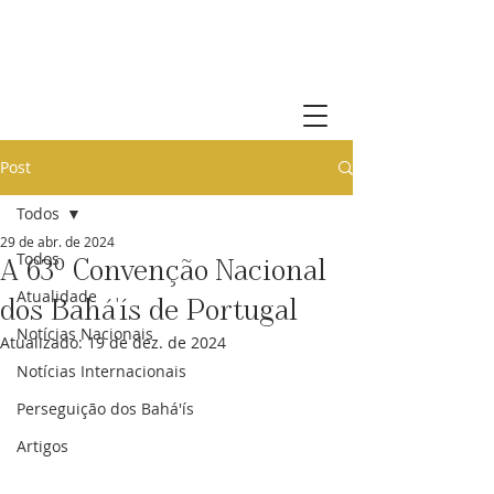
Comunidade Bahá'í de Portugal
Post
Todos
29 de abr. de 2024
Todos
A 63º Convenção Nacional
Atualidade
dos Bahá'ís de Portugal
Notícias Nacionais
Atualizado:
19 de dez. de 2024
Notícias Internacionais
Perseguição dos Bahá'ís
Artigos