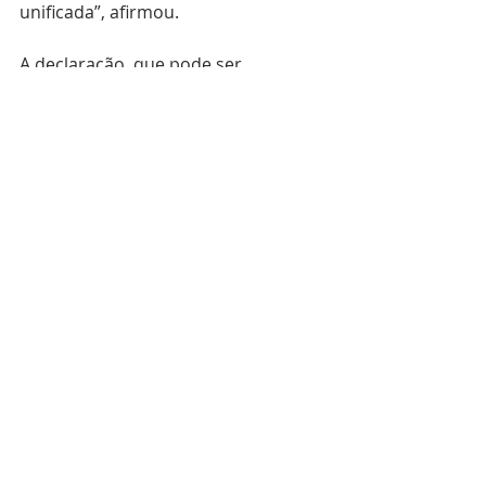
unificada”, afirmou.
A declaração, que pode ser 
consultada 
aqui
, baseia-se nos 
esforços actuais do BIC para 
contribuir para o discurso sobre a 
harmonia social.
Fonte: 
Bahá'í World News Service
Perseguição dos Bahá'ís
Posts recentes
Ver tudo