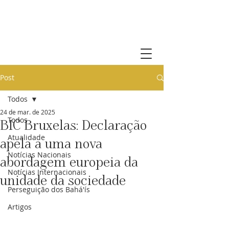
Comunidade Bahá'í de Portugal
Post
Todos
24 de mar. de 2025
Todos
BIC Bruxelas: Declaração
Atualidade
apela a uma nova
Notícias Nacionais
abordagem europeia da
Notícias Internacionais
unidade da sociedade
Perseguição dos Bahá'ís
Artigos