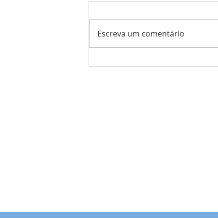
Escreva um comentário
Colónia de Férias
comunitária dos Olivais
Comunidade Bahá'í
de Portugal