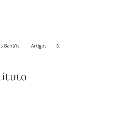
ahá'ís
A História
Biblioteca
Atualidade
Junte-se a nós
s Bahá'ís
Artigos
tituto