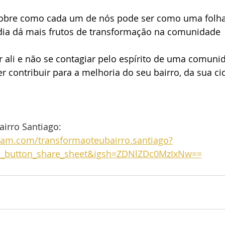
sobre como cada um de nós pode ser como uma folha
 dia dá mais frutos de transformação na comunidade 
por ali e não se contagiar pelo espírito de uma comuni
 contribuir para a melhoria do seu bairro, da sua ci
irro Santiago: 
ram.com/transformaoteubairro.santiago?
b_button_share_sheet&igsh=ZDNlZDc0MzIxNw==