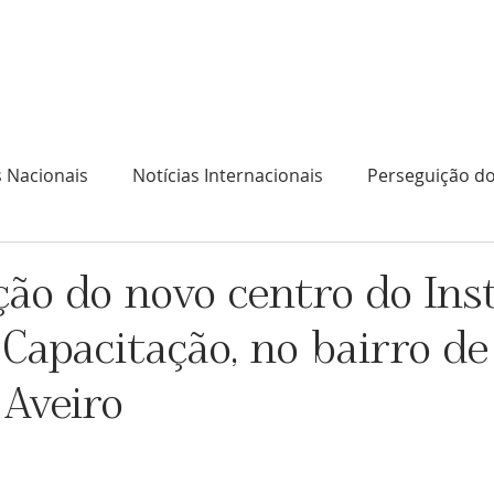
l
No que acreditam os Bahá'ís
O que fazem os B
s Nacionais
Notícias Internacionais
Perseguição do
ão do novo centro do Ins
 Capacitação, no bairro de
 Aveiro