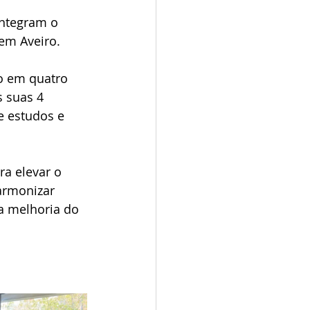
integram o 
em Aveiro. 
o em quatro 
 suas 4 
e estudos e 
ra elevar o 
armonizar 
a melhoria do 