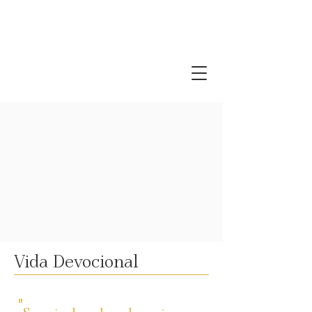
Comunidade Bahá'í de Portugal
Vida Devocional
"