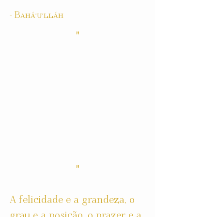
- Bahá'u'lláh
"
"
A felicidade e a grandeza, o
grau e a posição, o prazer e a