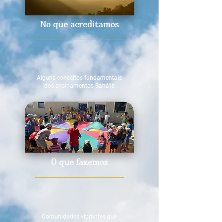
No que acreditamos
Alguns
conceitos fundamentais
dos ensinamentos Bahá'ís
O que fazemos
Comunidades vibrantes que