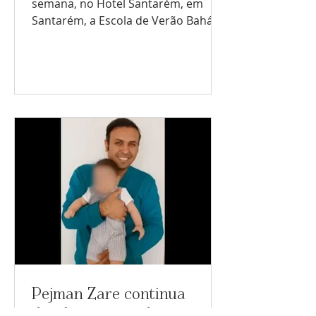
semana, no Hotel Santarém, em
Santarém, a Escola de Verão Bahá'í,
que contou com a participação de
mais de 200 pessoas, provenientes
de 15 países além de Portugal. O
que é uma escola de verão bahá'í? A
Escola de Verão é um espaço de
aprendizagem e ensino onde os
participantes se podem familiarizar
mais com os temas centrais da Fé
Bahá'í, com a sua história, com os
seus princípios fundamentais, com a
sua ordem administrativa, e com a
forma como a
Pejman Zare continua
detido após 100 dias: