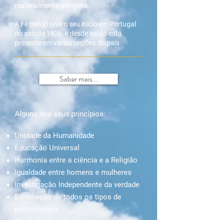
materialmente próspera.
A Fé Bahá'í teve o seu início em Portugal
no ano de 1926, e desde então está
presente em várias regiões do país
Saber mais...
Alguns dos seus princípios:
Unidade da Humanidade
Educação Universal
Harmonia entre a ciência e a Religião
Igualdade entre homens e mulheres
Investigação Independente da verdade
Eliminação de todos os tipos de
preconceitos