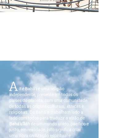
Bahá'ú'lláh
A
Fé Bahá’í é uma religião
independente, presente em todos os
países do planeta, com uma comunidade
de todas as origens culturais, étnicas e
religiosas. Os Bahá'is trabalham lado a
lado com todos para traduzir a visão de
Bahá'u'lláh
de um mundo unido, pacifico e
justo, em realidade. Isto significa criar
uma nova civilização espiritual e