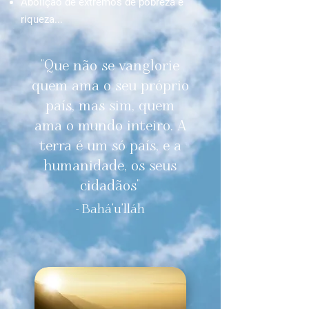
Abolição de extremos de pobreza e
riqueza...
"Que não se vanglorie
quem ama o seu próprio
país, mas sim, quem
ama o mundo inteiro. A
terra é um só país, e a
humanidade, os seus
cidadãos"
- Bahá'u'lláh