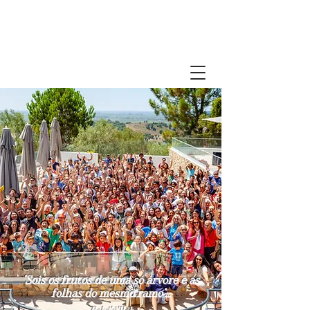
Comunidade Bahá'í de Portugal
"Sois os frutos de uma só árvore e as
folhas do mesmo ramo"...