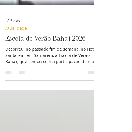
há 3 dias
Atualidade
Escola de Verão Bahá'í 2026
Decorreu, no passado fim de semana, no Hotel
Santarém, em Santarém, a Escola de Verão
Bahá'í, que contou com a participação de mais
de 200 pessoas, provenientes de 15 países
além de Portugal. O que é uma escola de verão
bahá'í? A Escola de Verão é um espaço de
aprendizagem e ensino onde os participantes
se podem familiarizar mais com os temas
centrais da Fé Bahá'í, com a sua história, com
os seus princípios fundamentais, com a sua
ordem administrativa, e com a forma como a